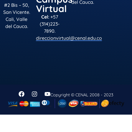
del Cauca.
#2 Bis – 50,
Virtual
San Vicente.
Cel:
+57
Cali, Valle
(314)223-
del Cauca.
7890.
direccionvirtual@cenal.edu.co
Copyright © CENAL 2008 - 2023