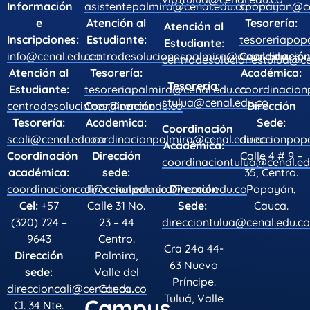
Información
asistentepalmira@cenal.edu.co
spopayan@ce
e
Atención al
Tesorería:
Atención al
Inscripciones:
Estudiante:
tesoreriapop
Estudiante:
info@cenal.edu.co
centrodesolucionespalmira@cenal.edu.co
Coordinació
centrodesolucionestulua@ce
Atención al
Tesorería:
Académica:
Tesorería:
Estudiante:
tesoreriapalmira@cenal.edu.co
coordinacio
stulua@cenal.edu.co
centrodesoluciones@cenal.edu.co
Coordinación
Dirección
Tesorería:
Academica:
Sede:
Coordinación
scali@cenal.edu.co
coordinacionpalmira@cenal.edu.co
direccionpop
Académica:
Coordinación
Dirección
Calle 4 # 9 –
coordinaciontulua@cenal.ed
académica:
sede:
35, Centro.
Dirección
coordinacioncali@cenal.edu.co
direccionpalmira@cenal.edu.co
Popayán,
Sede:
Cel:
+57
Calle 31 No.
Cauca.
direcciontulua@cenal.edu.co
(320) 724 –
23 – 44
9643
Centro.
Cra 24a 44-
Dirección
Palmira,
63 Nuevo
sede:
Valle del
Príncipe.
direccioncali@cenal.edu.co
Cauca.
Tuluá, Valle
Campus
Cl. 34 Nte.