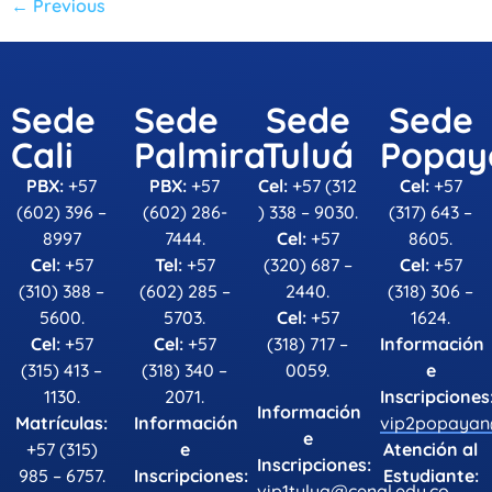
←
Previous
Sede
Sede
Sede
Sede
Cali
Palmira
Tuluá
Popay
PBX:
+57
PBX:
+57
Cel:
+57 (312
Cel:
+57
(602) 396 –
(602) 286-
) 338 – 9030.
(317) 643 –
8997
7444.
Cel:
+57
8605.
Cel:
+57
Tel:
+57
(320) 687 –
Cel:
+57
(310) 388 –
(602) 285 –
2440.
(318) 306 –
5600.
5703.
Cel:
+57
1624.
Cel:
+57
Cel:
+57
(318) 717 –
Información
(315) 413 –
(318) 340 –
0059.
e
1130.
2071.
Inscripciones
Información
Matrículas:
Información
vip2popayan
e
+57 (315)
e
Atención al
Inscripciones:
985 – 6757.
Inscripciones:
Estudiante:
vip1tulua@cenal.edu.co