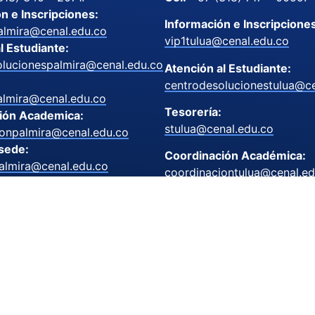
n e Inscripciones:
Información e Inscripcione
almira@cenal.edu.co
vip1tulua@cenal.edu.co
l Estudiante:
olucionespalmira@cenal.edu.co
Atención al Estudiante:
centrodesolucionestulua@ce
almira@cenal.edu.co
Tesorería:
ión Academica:
stulua@cenal.edu.co
ionpalmira@cenal.edu.co
 sede:
Coordinación Académica:
almira@cenal.edu.co
coordinaciontulua@cenal.ed
o. 23 – 44 Centro.
Dirección Sede:
lle del Cauca.
us Virtual
direcciontulua@cenal.edu.c
314)223-7890.
Cra 24a 44-63 Nuevo Prínci
irtual@cenal.edu.co
Tuluá, Valle del Cauca.