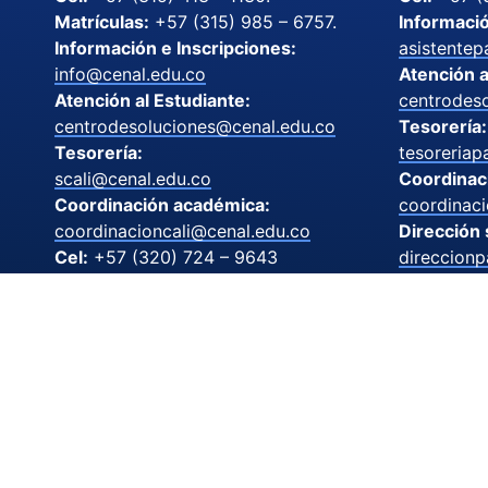
Matrículas:
+57 (315) 985 – 6757.
Informació
Información e Inscripciones:
asistentep
info@cenal.edu.co
Atención a
Atención al Estudiante:
centrodes
centrodesoluciones@cenal.edu.co
Tesorería:
Tesorería:
tesoreriap
scali@cenal.edu.co
Coordinac
Coordinación académica:
coordinac
coordinacioncali@cenal.edu.co
Dirección
Cel:
+57 (320) 724 – 9643
direccionp
Dirección sede:
Calle 31 N
direccioncali@cenal.edu.co
Palmira, Va
Camp
Cl. 34 Nte. #2 Bis – 50, San Vicente.
Cali, Valle del Cauca.
Cel:
+57 (
direccionv