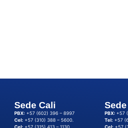
Sede Cali
Sede
PBX:
+57 (602) 396 – 8997
PBX:
+57 
Cel:
+57 (310) 388 – 5600.
Tel:
+57 (6
Cel:
+57 (315) 413 – 1130.
Cel:
+57 (3