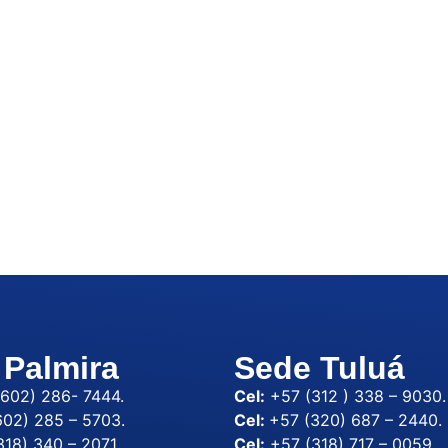
 Palmira
Sede Tuluá
(602) 286- 7444.
Cel:
+57 (312 ) 338 – 9030.
02) 285 – 5703.
Cel:
+57 (320) 687 – 2440.
18) 340 – 2071.
Cel:
+57 (318) 717 – 0059.