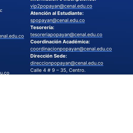
vip2popayan@cenal.edu.co
s:
Atención al Estudiante:
spopayan@cenal.edu.co
Tesorería:
tesoreriapopayan@cenal.edu.co
nal.edu.co
Coordinación Académica:
coordinacionpopayan@cenal.edu.co
Dirección Sede:
direccionpopayan@cenal.edu.co
Calle 4 # 9 – 35, Centro.
u.co
Popayán, Cauca.
o
pe.